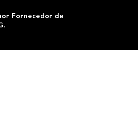
hor Fornecedor de
G.
&
GAMES
O