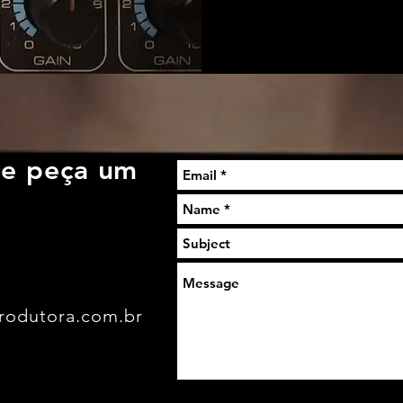
 e peça um
rodutora.com.br