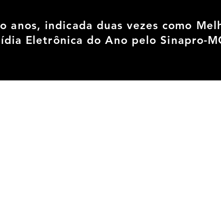
ro anos, indicada duas vezes como Mel
ídia Eletrônica do Ano pelo Sinapro-M
CINEMA 
JINGLES &
PUBLICIDADE
ANIMAÇÃ
SPOTS